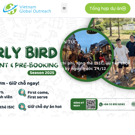
Tổng hợp dự án
TIN TỨC
Early Bird V.GO: Giảm 20% chi phí, tặng thẻ ISIC, ưu tiên chọn
dự án hot – Đăng ký ngay trước 24/12
28/11/2024
By:
VietNam Global Outreach