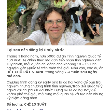
Tại sao nên đăng ký Early bird?
Tháng 3 hàng năm, hơn 3000 dự án Tình nguyện Quốc tế
của VGO sẽ chính thức mở đơn tiếp nhận tình nguyện viên.
Tuy nhiên, mỗi dự án chỉ dành cho khoảng 10 – 15 Tình
nguyện viên Quốc tế trên toàn thế giới. Như vậy, các dự án
HẾT CHỖ RẤT NHANH
trong vòng
2-3 tuần sau ngày
mở đơn.
Chương trình đăng ký early bird là cơ hội vàng để bạn trải
nghiệm những chương trình tình nguyện/trao đổi quốc tế ý
nghĩa với chi phí ưu đãi nhất. Đừng bỏ lỡ cơ hội này để
khám phá thế giới, mở rộng mối quan hệ và tạo nên những
kỷ niệm đáng nhớ!
Số lượng: CHỈ 20 SUẤT