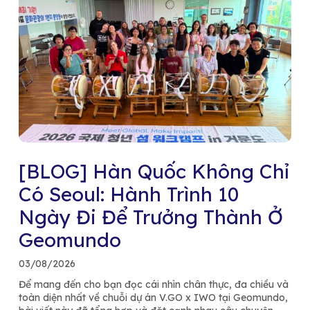
[BLOG] Hàn Quốc Không Chỉ
Có Seoul: Hành Trình 10
Ngày Đi Để Trưởng Thành Ở
Geomundo
03/08/2026
Để mang đến cho bạn đọc cái nhìn chân thực, đa chiều và
toàn diện nhất về chuỗi dự án V.GO x IWO tại Geomundo,