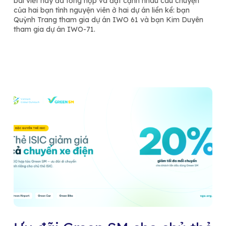
bài viết này đã tổng hợp và đặt cạnh nhau câu chuyện
của hai bạn tình nguyện viên ở hai dự án liền kề: bạn
Quỳnh Trang tham gia dự án IWO 61 và bạn Kim Duyên
tham gia dự án IWO-71.