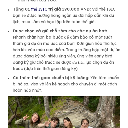
Tặng 01
thẻ ISIC
trị giá 190.000 VNĐ:
Với thẻ ISIC,
bạn sẽ được hưởng hàng ngàn ưu đãi hấp dẫn khi du
lịch, mua sắm và học tập trên toàn thế giới.
Được chọn và giữ chỗ sớm cho các dự án hot:
Nhanh chân hơn
ba bước
để đảm bảo có một suất
tham gia dự án mơ ước của bạn!
Đơn giản hóa thủ tục
hơn khi vào mùa cao điểm.
Trong trường hợp một dự án
được đăng ký bởi nhiều ứng viên, ứng viên early bird
đăng ký giữ chỗ trước sẽ được 𝐮̛𝐮 𝐭𝐢𝐞̂𝐧 lựa chọn dự án
trước (dựa trên thời gian đăng ký).
Có thêm thời gian chuẩn bị kỹ lưỡng:
Yên tâm chuẩn
bị hồ sơ, visa và lên kế hoạch cho chuyến đi một cách
hoàn hảo nhất.