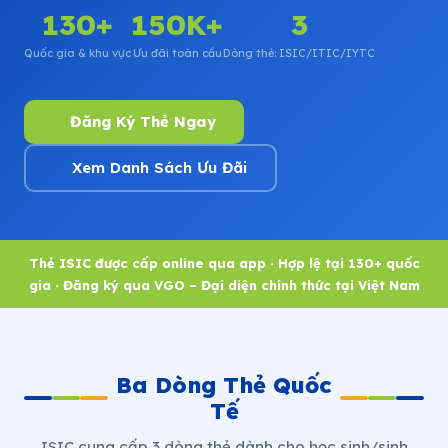
130+
150K+
3
Quốc gia & khu vực
Ưu đãi toàn cầu
Dòng thẻ: ISIC/ITIC/IYTC
Đăng Ký Thẻ Ngay
Xem Danh Sách Ưu Đãi
Thẻ ISIC được cấp online qua app · Hợp lệ tại 130+ quốc
gia · Đăng ký qua VGO – Đại diện chính thức tại Việt Nam
Ba Dòng Thẻ Quốc
Tế
ISIC cung cấp 3 dòng thẻ dành cho học sinh/sinh