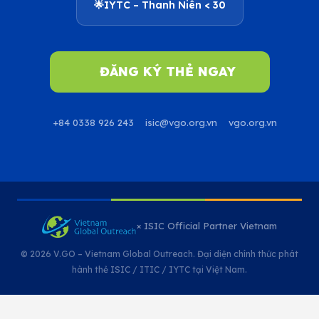
🌟
IYTC – Thanh Niên < 30
ĐĂNG KÝ THẺ NGAY
+84 0338 926 243
isic@vgo.org.vn
vgo.org.vn
× ISIC Official Partner Vietnam
© 2026 V.GO – Vietnam Global Outreach. Đại diện chính thức phát
hành thẻ ISIC / ITIC / IYTC tại Việt Nam.