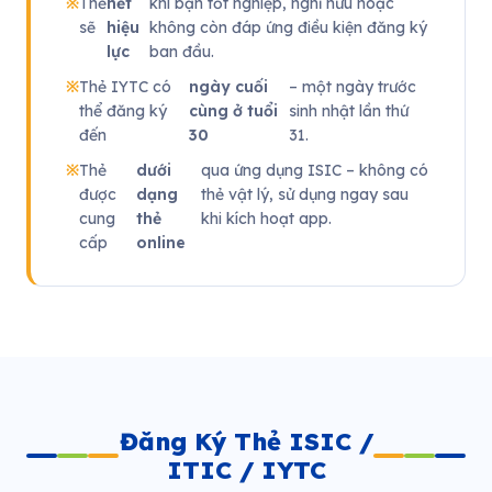
Thẻ
hết
khi bạn tốt nghiệp, nghỉ hưu hoặc
sẽ
hiệu
không còn đáp ứng điều kiện đăng ký
lực
ban đầu.
Thẻ IYTC có
ngày cuối
– một ngày trước
thể đăng ký
cùng ở tuổi
sinh nhật lần thứ
đến
30
31.
Thẻ
dưới
qua ứng dụng ISIC – không có
được
dạng
thẻ vật lý, sử dụng ngay sau
cung
thẻ
khi kích hoạt app.
cấp
online
Đăng Ký Thẻ ISIC /
ITIC / IYTC