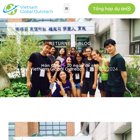
Tổng hợp dự án
RETURNEE'S BLOG
Hàn Quốc – 10 ngày để nhớ
31/01/2024
By:
VietNam Global Outreach