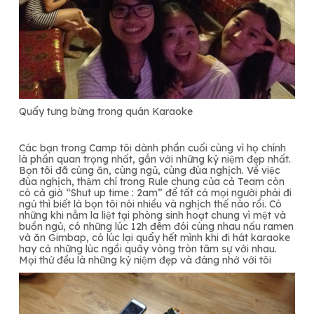
Quẩy tưng bừng trong quán Karaoke
Các bạn trong Camp tôi dành phần cuối cùng vì họ chính
là phần quan trọng nhất, gắn với những kỷ niệm đẹp nhất.
Bọn tôi đã cùng ăn, cùng ngủ, cùng đùa nghịch. Về việc
đùa nghịch, thậm chí trong Rule chung của cả Team còn
có cả giờ “Shut up time : 2am” để tất cả mọi người phải đi
ngủ thì biết là bọn tôi nói nhiều và nghịch thế nào rồi. Có
những khi nằm la liệt tại phòng sinh hoạt chung vì mệt và
buồn ngủ, có những lúc 12h đêm đói cùng nhau nấu ramen
và ăn Gimbap, có lúc lại quẩy hết mình khi đi hát karaoke
hay cả những lúc ngồi quây vòng tròn tâm sự với nhau.
Mọi thứ đều là những kỷ niệm đẹp và đáng nhớ với tôi