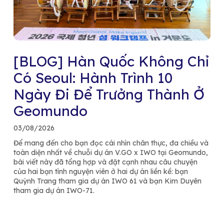
[BLOG] Hàn Quốc Không Chỉ
Có Seoul: Hành Trình 10
Ngày Đi Để Trưởng Thành Ở
Geomundo
03/08/2026
Để mang đến cho bạn đọc cái nhìn chân thực, đa chiều và
toàn diện nhất về chuỗi dự án V.GO x IWO tại Geomundo,
bài viết này đã tổng hợp và đặt cạnh nhau câu chuyện
của hai bạn tình nguyện viên ở hai dự án liền kề: bạn
Quỳnh Trang tham gia dự án IWO 61 và bạn Kim Duyên
tham gia dự án IWO-71.