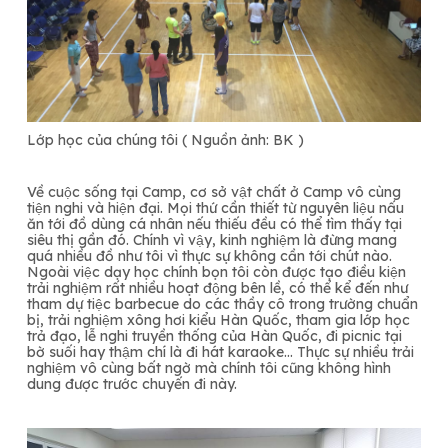
Lớp học của chúng tôi ( Nguồn ảnh: BK )
Về cuộc sống tại Camp, cơ sở vật chất ở Camp vô cùng
tiện nghi và hiện đại. Mọi thứ cần thiết từ nguyên liệu nấu
ăn tới đồ dùng cá nhân nếu thiếu đều có thể tìm thấy tại
siêu thị gần đó. Chính vì vậy, kinh nghiệm là đừng mang
quá nhiều đồ như tôi vì thực sự không cần tới chút nào.
Ngoài việc dạy học chính bọn tôi còn được tạo điều kiện
trải nghiệm rất nhiều hoạt động bên lề, có thể kể đến như
tham dự tiệc barbecue do các thầy cô trong trường chuẩn
bị, trải nghiệm xông hơi kiểu Hàn Quốc, tham gia lớp học
trả đạo, lễ nghi truyền thống của Hàn Quốc, đi picnic tại
bờ suối hay thậm chí là đi hát karaoke… Thực sự nhiều trải
nghiệm vô cùng bất ngờ mà chính tôi cũng không hình
dung được trước chuyến đi này.