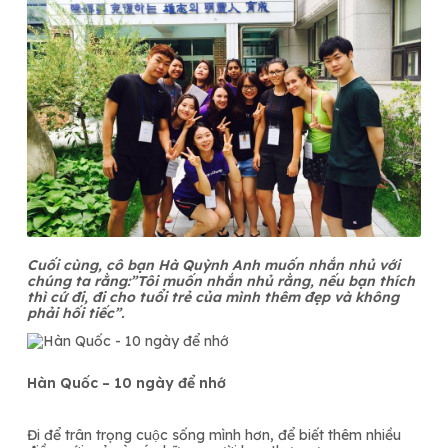
Cuối cùng, cô bạn Hà Quỳnh Anh muốn nhắn nhủ với
chúng ta rằng:”Tôi muốn nhắn nhủ rằng, nếu bạn thích
thì cứ đi, đi cho tuổi trẻ của mình thêm đẹp và không
phải hối tiếc”.
Hàn Quốc – 10 ngày để nhớ
Đi để trân trọng cuộc sống mình hơn, để biết thêm nhiều