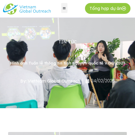
Tổng hợp dự án
TIN TỨC
Hình ảnh Tuần lễ thông tin tình nguyện quốc tế V.GO 2025
24/02/2025
By:
VietNam Global Outreach