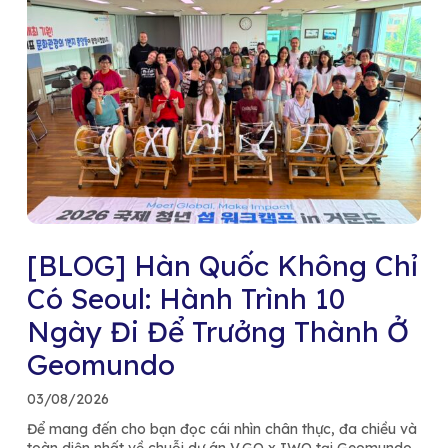
[BLOG] Hàn Quốc Không Chỉ
Có Seoul: Hành Trình 10
Ngày Đi Để Trưởng Thành Ở
Geomundo
03/08/2026
Để mang đến cho bạn đọc cái nhìn chân thực, đa chiều và
toàn diện nhất về chuỗi dự án V.GO x IWO tại Geomundo,