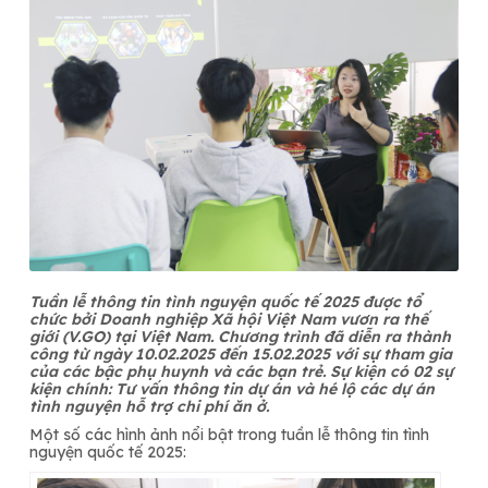
Tuần lễ thông tin tình nguyện quốc tế 2025 được tổ
chức bởi Doanh nghiệp Xã hội Việt Nam vươn ra thế
giới (V.GO) tại Việt Nam. Chương trình đã diễn ra thành
công từ ngày 10.02.2025 đến 15.02.2025 với sự tham gia
của các bậc phụ huynh và các bạn trẻ. Sự kiện có 02 sự
kiện chính: Tư vấn thông tin dự án và hé lộ các dự án
tình nguyện hỗ trợ chi phí ăn ở.
Một số các hình ảnh nổi bật trong tuần lễ thông tin tình
nguyện quốc tế 2025: