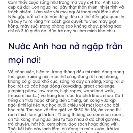
Cảm thấy cuộc sống như trong mơ vậy ấy! Trời Anh sao
đẹp dữ dội! Con người nơi đây thật thân thiện, nhiệt tình và
trách nhiệm. Làm việc với mọi người thoải mái lắm luôn!
Nếu gặp bất cứ một vấn đề gì đều có thể đến gặp quản lý
và bảy tỏ rõ ràng tìm cách giải quyết: từ việc máy giặt
hỏng, máy sưởi trong phòng sao không chạy, phòng sao
chỉ có 3 tủ quần áo, đứa trẻ này hư làm mình khó chịu…
Nước Anh hoa nở ngập tràn
mọi nơi!
Về công việc, hiện tại trong tháng đầu thì mình đang trong
thời gian training nên mọi thứ cũng đang rất nhẹ nhàng,
không có gì quá khổ cực, sáng ra dậy ăn sáng, xong rồi đi
học: tất cả các hoạt động (kayaking, great challenge,
jumping pillow, low ropes, high ropes, woodland walk,
treasure hunt….) và hàng loạt các trò chơi khác nhau. Có 1
tiếng ăn trưa hoặc không đến 1 tiếng, ăn xong vừa kịp
ngồi tí thì lại tiếp tục học buổi chiều với một loạt các bài
học mới. Tan học về tắm giặt và 5h30 ăn tối, ăn xong thì
rảnh thích làm gì thì làm. Thông thường có common room,
ăn tối xong mọi người đều tụ tập nhau ở đó chơi games,
trò chuyện, hát hò, xem phim, đọc sách hoặc dùng wifi…
Thời tiết bên này lạnh lắm, dù đang là mùa xuân, trời lại