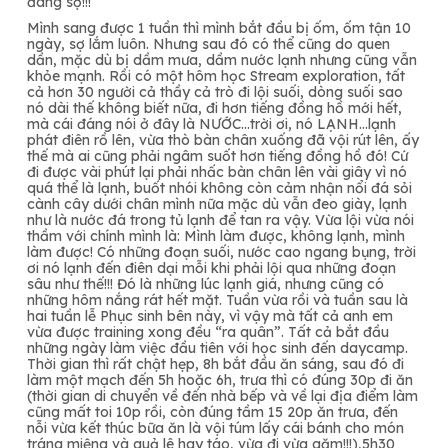
đáng sợ!!!
Mình sang được 1 tuần thì mình bắt đầu bị ốm, ốm tận 10
ngày, sợ lắm luôn. Nhưng sau đó có thể cũng do quen
dần, mặc dù bị dầm mưa, dầm nước lạnh nhưng cũng vẫn
khỏe mạnh. Rồi có một hôm học Stream exploration, tất
cả hơn 30 người cả thầy cả trò đi lội suối, dòng suối sao
nó dài thế không biết nữa, đi hơn tiếng đồng hồ mới hết,
mà cái đáng nói ở đây là NƯỚC…trời ơi, nó LẠNH…lạnh
phát điên rồ lên, vừa thò bàn chân xuống đã vội rút lên, ấy
thế mà ai cũng phải ngâm suốt hơn tiếng đồng hồ đó! Cứ
đi được vài phút lại phải nhấc bàn
chân lên vài giây vì nó
quá thể là lạnh, buốt nhói không còn cảm nhận nổi đá sỏi
cành cây dưới chân mình nữa mặc dù vẫn đeo giày, lạnh
như là nước đá trong tủ lạnh để tan ra vậy. Vừa lội vừa nói
thầm với chính mình là: Mình làm được, không lạnh, mình
làm được! Có những đoạn suối, nước cao ngang bụng, trời
ơi nó lạnh đến điên dại mỗi khi phải lội qua những đoạn
sâu như thế!!!
Đó là những lúc lạnh giá, nhưng cũng có
những hôm nắng rát hết mặt. Tuần vừa rồi và tuần sau là
hai tuần lễ Phục sinh bên này, vì vậy mà tất cả anh em
vừa được training xong đều “ra quân”. Tất cả bắt đầu
những ngày làm việc đầu tiên với học sinh đến daycamp.
Thời gian thì rất chật hẹp, 8h bắt đầu ăn sáng, sau đó đi
làm một mạch đến 5h hoặc 6h, trưa thì có đúng 30p đi ăn
(thời gian di chuyển về đến nhà bếp và về lại địa điểm làm
cũng mất toi 10p rồi, còn đúng tầm 15 20p ăn trưa, đến
nỗi vừa kết thúc bữa ăn là vội túm lấy cái bánh cho món
tráng miệng và quả lê hay táo, vừa đi vừa gặm!!!),5h30