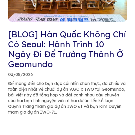
[BLOG] Hàn Quốc Không Chỉ
Có Seoul: Hành Trình 10
Ngày Đi Để Trưởng Thành Ở
Geomundo
03/08/2026
Để mang đến cho bạn đọc cái nhìn chân thực, đa chiều và
toàn diện nhất về chuỗi dự án V.GO x IWO tại Geomundo,
bài viết này đã tổng hợp và đặt cạnh nhau câu chuyện
của hai bạn tình nguyện viên ở hai dự án liền kề: bạn
Quỳnh Trang tham gia dự án IWO 61 và bạn Kim Duyên
tham gia dự án IWO-71.