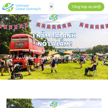
Tổng hợp dự án
RETURNEE'S BLOG
Tình nguyện quốc tế 1 năm tại nước Anh
24/03/2024
By:
VietNam Global Outreach