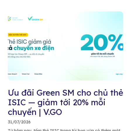
Ưu đãi Green SM cho chủ thẻ
ISIC — giảm tới 20% mỗi
chuyến | V.GO
31/07/2026
Từ hôm nay, tấm thẻ ISIC trong túi bạn vừa có thêm một