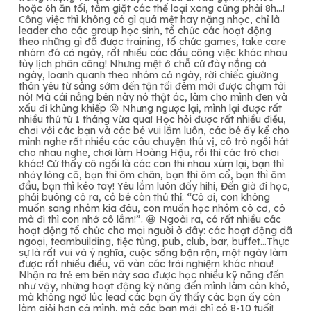
hoặc 6h ăn tối, tắm giặt các thể loại xong cũng phải 8h…!
Công việc thì không có gì quá mệt hay nặng nhọc, chỉ là
leader cho các group học sinh, tổ chức các hoạt động
theo những gì đã được training, tổ chức games, take care
nhóm đó cả ngày, rất nhiều các đầu công việc khác nhau
tùy lịch phân công! Nhưng mệt ở chỗ cứ đày nắng cả
ngày, loanh quanh theo nhóm cả ngày, rời chiếc giường
thân yêu từ sáng sớm đến tận tối đêm mới được chạm tới
nó! Mà cái nắng bên này nó thật ác, làm cho mình đen và
xấu đi khủng khiếp 😛
Nhưng ngược lại, mình lại được rất
nhiều thứ từ 1 tháng vừa qua! Học hỏi được rất nhiều điều,
chơi với các bạn và các bé vui lắm luôn, các bé ấy kể cho
mình nghe rất nhiều các câu chuyện thú vị, cô trò ngồi hát
cho nhau nghe, chơi làm Hoàng Hậu, rồi thì các trò chơi
khác! Cứ thấy cô ngồi là các con thi nhau xúm lại, bạn thì
nhảy lòng cô, bạn thì ôm chân, bạn thì ôm cổ, bạn thì ôm
đầu, bạn thì kéo tay! Yêu lắm luôn đấy hihi, Đến giờ đi học,
phải buông cô ra, có bé còn thủ thỉ: “Cô ơi, con không
muốn sang nhóm kia đâu, con muốn học nhóm cô cơ, cô
mà đi thì con nhớ cô lắm!”. 😀 Ngoài ra, có rất nhiều các
hoạt động tổ chức cho mọi người ở đây: các hoạt động dã
ngoại, teambuilding, tiệc tùng, pub, club, bar, buffet…Thực
sự là rất vui và ý nghĩa, cuộc sống bận rộn, một ngày làm
được rất nhiều điều, vô vàn các trải nghiệm khác nhau!
Nhận ra trẻ em bên này sao được học nhiều kỹ năng đến
như vậy, những hoạt động kỹ năng đến mình làm còn khó,
mà không ngờ lúc lead các bạn ấy thấy các bạn ấy còn
làm giỏi hơn cả mình, mà các bạn mới chỉ có 8-10 tuổi!