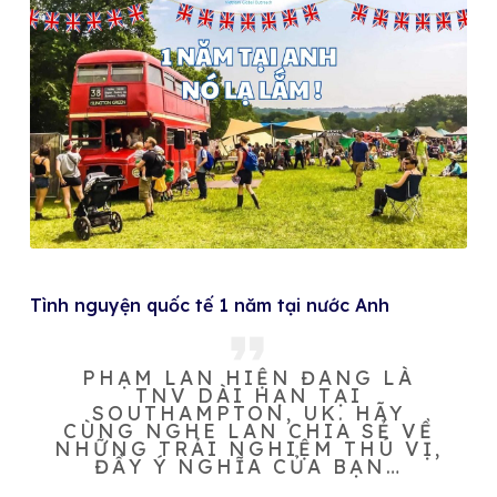
Tình nguyện quốc tế 1 năm tại nước Anh
PHẠM LAN HIỆN ĐANG LÀ
TNV DÀI HẠN TẠI
SOUTHAMPTON, UK. HÃY
CÙNG NGHE LAN CHIA SẺ VỀ
NHỮNG TRẢI NGHIỆM THÚ VỊ,
ĐẦY Ý NGHĨA CỦA BẠN…