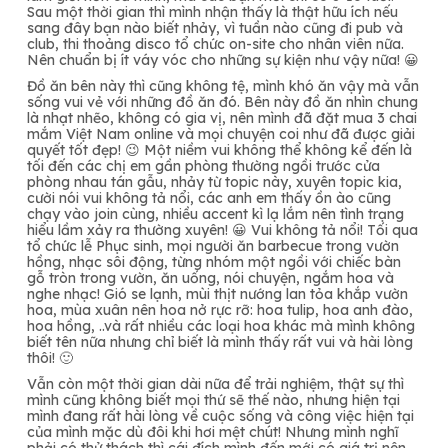
Sau một thời gian thì mình nhận thấy là thật hữu ích nếu
sang đây bạn nào biết nhảy, vì tuần nào cũng đi pub và
club, thi thoảng disco tổ chức on-site cho nhân viên nữa.
Nên chuẩn bị ít váy vóc cho những sự kiện như vậy nữa! 😀
Đồ ăn bên này thì cũng không tệ, mình khó ăn vậy mà vẫn
sống vui vẻ với những đồ ăn đó. Bên này đồ ăn nhìn chung
là nhạt nhẽo, không có gia vị, nên mình đã đặt mua 3 chai
mắm Việt Nam online và mọi chuyện coi như đã được giải
quyết tốt đẹp! 😉 Một niềm vui không thể không kể đến là
tối đến các chị em gần phòng thường ngồi trước cửa
phòng nhau tán gẫu, nhảy từ topic này, xuyên topic kia,
cười nói vui không tả nổi, các anh em thấy ồn ào
cũng
chạy vào join cùng, nhiều accent kì lạ lắm nên tình trạng
hiểu lầm xảy ra thường xuyên! 😀 Vui không tả nổi! Tối qua
tổ chức lễ Phục sinh, mọi người ăn barbecue trong vườn
hồng, nhạc sôi động, từng nhóm một ngồi với chiếc bàn
gỗ tròn trong vườn, ăn uống, nói chuyện, ngắm hoa và
nghe nhạc! Gió se lạnh, mùi thịt nướng lan tỏa khắp vườn
hoa, mùa xuân nên hoa nở rực rỡ: hoa tulip, hoa anh đào,
hoa hồng, ..và rất nhiều các loại hoa khác mà mình không
biết tên nữa nhưng chỉ biết là mình thấy rất vui và hài lòng
thôi! 🙂
Vẫn còn một thời gian dài nữa để trải nghiệm, thật sự thì
mình cũng không biết mọi thứ sẽ thế nào, nhưng hiện tại
mình đang rất hài lòng về cuộc sống và công việc hiện tại
của mình mặc dù đôi khi hơi mệt chút! Nhưng mình nghĩ