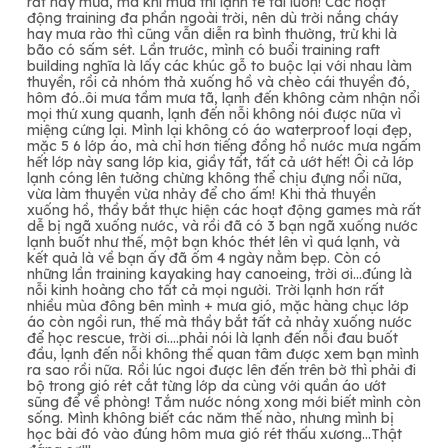
rất hay mưa, mà khi mưa thì lạnh tê tái luôn! Các hoạt
động training đa phần ngoài trời, nên dù trời nắng cháy
hay mưa rào thì cũng vẫn diễn ra bình thường, trừ khi là
bão có sấm sét. Lần trước, mình có buổi training raft
building nghĩa là lấy các khúc gỗ to buộc lại với nhau làm
thuyền, rồi cả nhóm thả xuống hồ và chèo cái thuyền đó,
hôm đó..ôi mưa tầm mưa tã, lạnh đến không cảm nhận nổi
mọi thứ xung quanh, lạnh đến nỗi không nói được nữa vì
miệng cứng lại. Mình lại không có áo waterproof loại đẹp,
mặc 5 6 lớp áo, mà chỉ hơn tiếng đồng hồ nước mưa ngấm
hết lớp này sang lớp kia, giầy tất, tất cả ướt hết!
Ôi cả lớp
lạnh cóng lên tưởng chừng không thể chịu đựng nổi nữa,
vừa làm thuyền vừa nhảy để cho ấm! Khi thả thuyền
xuống hồ, thầy bắt thực hiện các hoạt động games mà rất
dễ bị ngã xuống nước, và rồi đã có 3 bạn ngã xuống nước
lạnh buốt như thế, một bạn khóc thét lên vì quá lạnh, và
kết quả là về bạn ấy đã ốm 4 ngày nằm bẹp. Còn có
những lần training kayaking hay canoeing, trời ơi…đúng là
nỗi kinh hoàng cho tất cả mọi người. Trời lạnh hơn rất
nhiều mùa đông bên mình + mưa gió, mặc hàng chục lớp
áo còn ngồi run, thế mà thầy bắt tất cả nhảy xuống nước
để học rescue, trời ơi….phải nói là lạnh đến nỗi đau buốt
đầu, lạnh đến nỗi không thể quan tâm được xem bạn mình
ra sao rồi nữa. Rồi lúc ngoi được lên đến trên bờ thì phải đi
bộ trong gió rét cắt từng lớp da cùng với quần áo ướt
sũng để về phòng! Tắm nước nóng xong mới biết mình còn
sống. Mình không biết các năm thế nào, nhưng mình bị
học bài đó vào đúng hôm mưa gió rét thấu xương…Thật