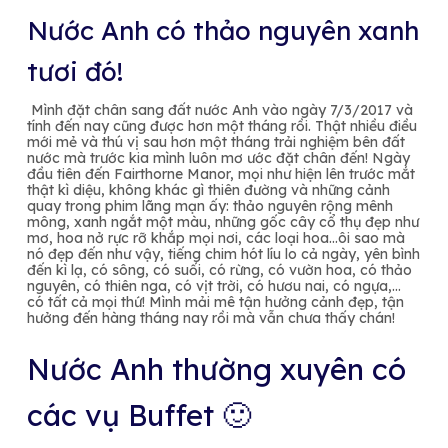
Nước Anh có thảo nguyên xanh
tươi đó!
Mình đặt chân sang đất nước Anh vào ngày 7/3/2017 và
tính đến nay cũng được hơn một tháng rồi. Thật nhiều điều
mới mẻ và thú vị sau hơn một tháng trải nghiệm bên đất
nước mà trước kia mình luôn mơ ước đặt chân đến! Ngày
đầu tiên đến Fairthorne Manor, mọi như hiện lên trước mắt
thật kì diệu, không khác gì thiên đường và những cảnh
quay trong phim lãng mạn ấy: thảo nguyên rộng mênh
mông, xanh ngắt một màu, những gốc cây cổ thụ đẹp như
mơ, hoa nở rực rỡ khắp mọi nơi, các loại hoa…ôi sao mà
nó đẹp đến như vậy, tiếng chim hót líu lo cả ngày, yên bình
đến kì lạ, có sông, có suối, có rừng, có vườn hoa, có thảo
nguyên, có thiên nga, có vịt trời, có hươu nai, có ngựa,…
có tất cả mọi thứ! Mình mải mê tận hưởng cảnh đẹp, tận
hưởng đến hàng tháng nay rồi mà vẫn chưa thấy chán!
Nước Anh thường xuyên có
các vụ Buffet 🙂